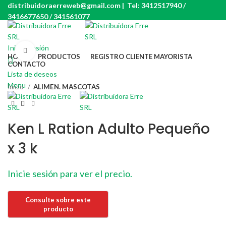
distribuidoraerreweb@gmail.com | Tel: 3412517940 /
3416677650 / 341561077
Iniciar sesión
Click to enlarge
HOME
PRODUCTOS
REGISTRO CLIENTE MAYORISTA
CONTACTO
Lista de deseos
Menu
Inicio
ALIMEN. MASCOTAS
Ken L Ration Adulto Pequeño
x 3 k
Inicie sesión para ver el precio.