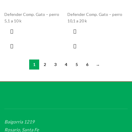
Defender Comp. Gato – perro
Defender Comp. Gato – perro
5,1 a 10 k
10,1 a 20 k
1
2
3
4
5
6
→
Baigorria 1219
Rosario, Santa Fe