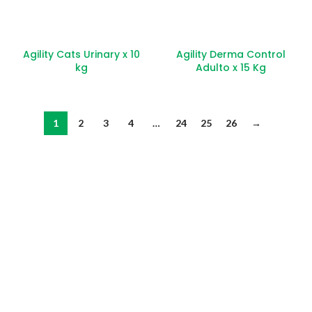
Agility Cats Urinary x 10
Agility Derma Control
kg
Adulto x 15 Kg
1
2
3
4
…
24
25
26
→