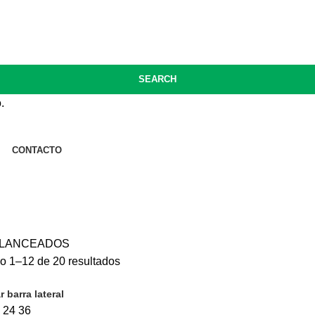
40 / 3416677650 / 341561077
SEARCH
.
CONTACTO
LANCEADOS
o 1–12 de 20 resultados
 barra lateral
9
24
36