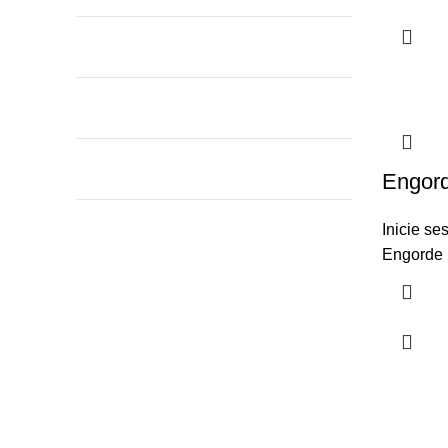
Engor
Inicie se
Engorde 