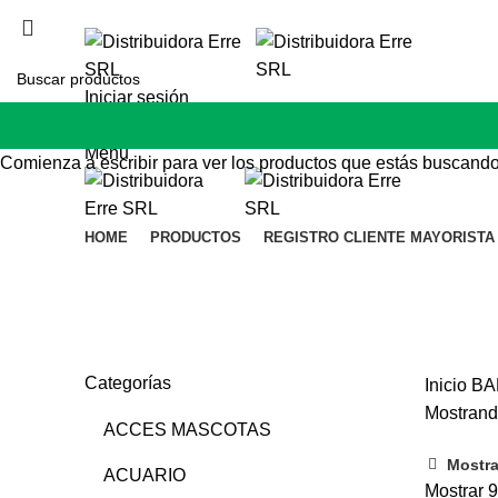
distribuidoraerreweb@gmail.com | Tel: 34125179
Iniciar sesión
Lista de deseos
Menu
Comienza a escribir para ver los productos que estás buscando
HOME
PRODUCTOS
REGISTRO CLIENTE MAYORISTA
BALANCEADOS
Categorías
Inicio
BA
Mostrand
ACCES MASCOTAS
Mostrar
ACUARIO
Mostrar