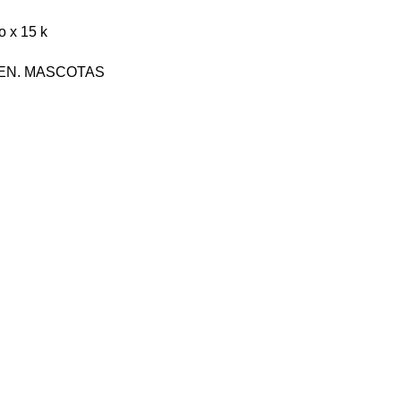
o x 15 k
EN. MASCOTAS