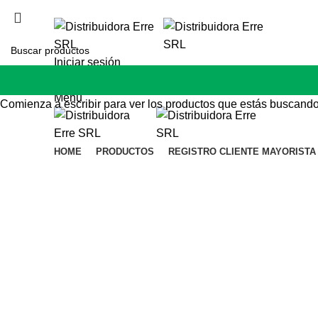
distribuidoraerreweb@gmail.com | Tel: 34125179
Iniciar sesión
Lista de deseos
Menu
Comienza a escribir para ver los productos que estás buscando
HOME
PRODUCTOS
REGISTRO CLIENTE MAYORISTA
Click to enlarge