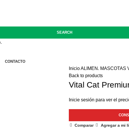
40 / 3416677650 / 341561077
SEARCH
.
CONTACTO
Inicio
ALIMEN. MASCOTAS
Back to products
Vital Cat Premiu
Inicie sesión para ver el preci
Comparar
Agregar a mi l