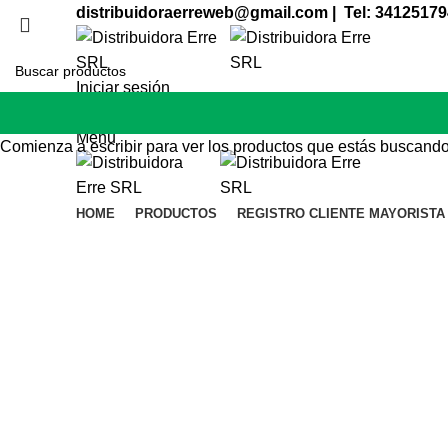
distribuidoraerreweb@gmail.com | Tel: 34125179
Iniciar sesión
Lista de deseos
Menu
Comienza a escribir para ver los productos que estás buscando
HOME
PRODUCTOS
REGISTRO CLIENTE MAYORISTA
Click to enlarge