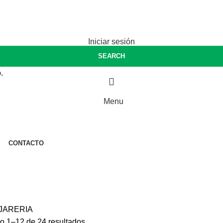
50 / 341561077
Iniciar sesión
SEARCH
.
Menu
CONTACTO
JARERIA
Ordenado
o 1–12 de 24 resultados