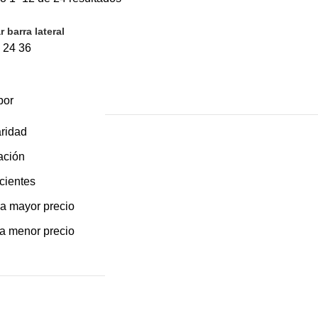
por
 barra lateral
popularidad
9
24
36
por
ridad
ación
cientes
a mayor precio
a menor precio