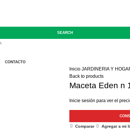
40 / 3416677650 / 341561077
SEARCH
.
CONTACTO
Inicio
JARDINERIA Y HOG
Back to products
Maceta Eden n 
Inicie sesión para ver el preci
Comparar
Agregar a mi l