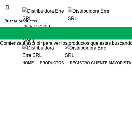
distribuidoraerreweb@gmail.com | Tel: 34125179
Iniciar sesión
Lista de deseos
Menu
Comienza a escribir para ver los productos que estás buscando
HOME
PRODUCTOS
REGISTRO CLIENTE MAYORISTA
Click to enlarge