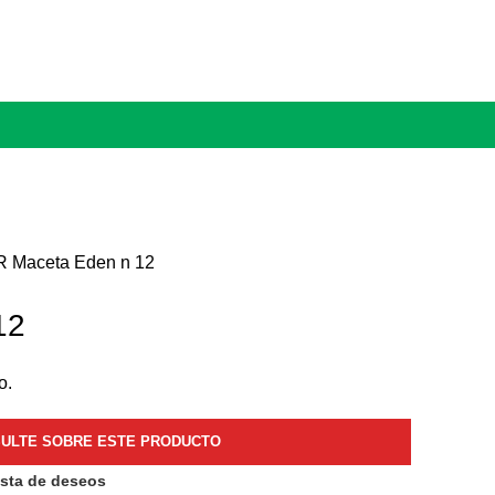
AR
Maceta Eden n 12
12
o.
ista de deseos