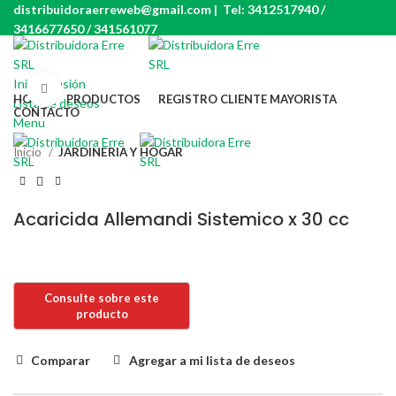
distribuidoraerreweb@gmail.com | Tel: 3412517940 /
3416677650 / 341561077
Iniciar sesión
Click to enlarge
HOME
PRODUCTOS
REGISTRO CLIENTE MAYORISTA
Lista de deseos
CONTACTO
Menu
Inicio
JARDINERIA Y HOGAR
Acaricida Allemandi Sistemico x 30 cc
Comparar
Agregar a mi lista de deseos